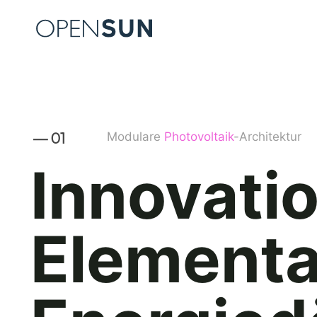
Zum
Inhalt
springen
Modulare
Photovoltaik
-Architektur
— 01
Innovati
Element