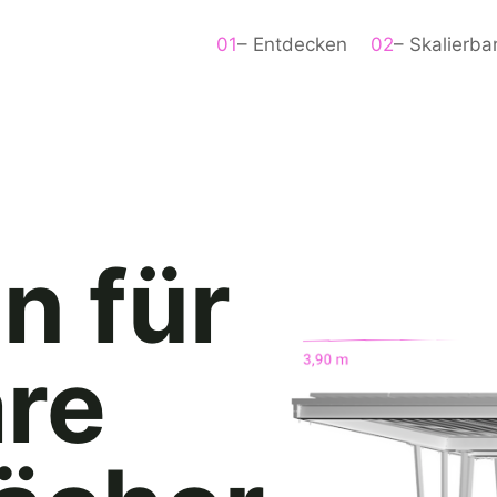
01
– Entdecken
02
– Skalierba
on
für
are