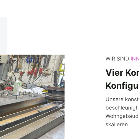
WIR SIND
IN
Vier
Ko
Konfigu
Unsere konstr
beschleunigt 
Wohngebäuden
skalieren